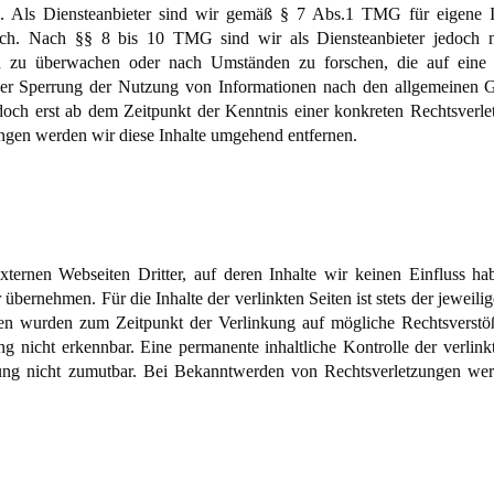
 Als Diensteanbieter sind wir gemäß § 7 Abs.1 TMG für eigene In
ich. Nach §§ 8 bis 10 TMG sind wir als Diensteanbieter jedoch nich
n zu überwachen oder nach Umständen zu forschen, die auf eine r
der Sperrung der Nutzung von Informationen nach den allgemeinen Ge
edoch erst ab dem Zeitpunkt der Kenntnis einer konkreten Rechtsver
ngen werden wir diese Inhalte umgehend entfernen.
ternen Webseiten Dritter, auf deren Inhalte wir keinen Einfluss h
bernehmen. Für die Inhalte der verlinkten Seiten ist stets der jeweilig
iten wurden zum Zeitpunkt der Verlinkung auf mögliche Rechtsverstöß
 nicht erkennbar. Eine permanente inhaltliche Kontrolle der verlink
zung nicht zumutbar. Bei Bekanntwerden von Rechtsverletzungen we