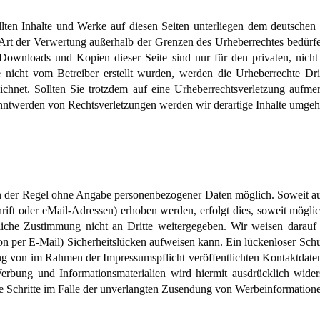
ellten Inhalte und Werke auf diesen Seiten unterliegen dem deutschen 
 Art der Verwertung außerhalb der Grenzen des Urheberrechtes bedürfe
. Downloads und Kopien dieser Seite sind nur für den privaten, nicht
te nicht vom Betreiber erstellt wurden, werden die Urheberrechte Dri
zeichnet. Sollten Sie trotzdem auf eine Urheberrechtsverletzung aufm
ntwerden von Rechtsverletzungen werden wir derartige Inhalte umgeh
in der Regel ohne Angabe personenbezogener Daten möglich. Soweit a
ft oder eMail-Adressen) erhoben werden, erfolgt dies, soweit möglich,
iche Zustimmung nicht an Dritte weitergegeben. Wir weisen darauf 
on per E-Mail) Sicherheitslücken aufweisen kann. Ein lückenloser Sch
ung von im Rahmen der Impressumspflicht veröffentlichten Kontaktdat
Werbung und Informationsmaterialien wird hiermit ausdrücklich wider
che Schritte im Falle der unverlangten Zusendung von Werbeinformation