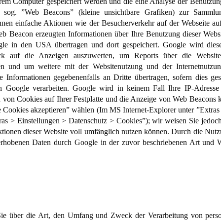
Ihrem Computer gespeichert werden und die eine Analyse der Benutzung
sog. ”Web Beacons” (kleine unsichtbare Grafiken) zur Sammlu
n einfache Aktionen wie der Besucherverkehr auf der Webseite au
 Beacon erzeugten Informationen über Ihre Benutzung dieser Website
le in den USA übertragen und dort gespeichert. Google wird diese
k auf die Anzeigen auszuwerten, um Reports über die Websitea
len und um weitere mit der Websitenutzung und der Internetnutzun
 Informationen gegebenenfalls an Dritte übertragen, sofern dies ges
n Google verarbeiten. Google wird in keinem Fall Ihre IP-Adress
 von Cookies auf Ihrer Festplatte und die Anzeige von Web Beacons k
 Cookies akzeptieren” wählen (Im MS Internet-Explorer unter ”Extras
tras > Einstellungen > Datenschutz > Cookies”); wir weisen Sie jedoch 
ktionen dieser Website voll umfänglich nutzen können. Durch die Nutzu
 erhobenen Daten durch Google in der zuvor beschriebenen Art und
 Sie über die Art, den Umfang und Zweck der Verarbeitung von per