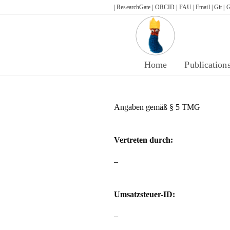
Skip
| ResearchGate |
ORCID |
FAU |
Email |
Git |
G
to
content
Home
Publication
Angaben gemäß § 5 TMG
Vertreten durch:
–
Umsatzsteuer-ID:
–